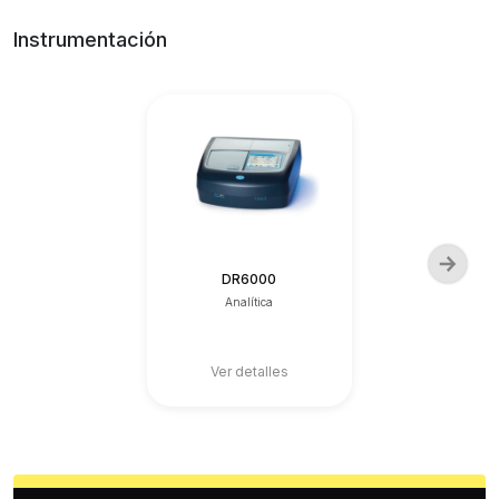
Instrumentación
DR6000
AS950 Refri
Analítica
Analítica
Ver detalles
Ver detall