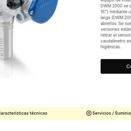
DWM 2000 se su
16") mediante u
larga (DWM 200
abiertos. Se su
versiones está
retirar el senso
caudalímetro e
higiénicas.
Co
aracterísticas técnicas
Servicios / Suminis