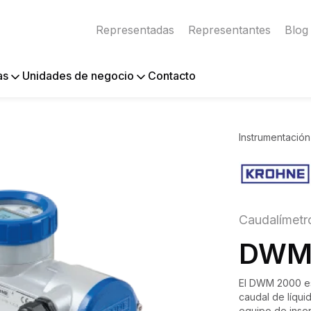
Representadas
Representantes
Blog
Contacto
as
Unidades de negocio
Instrumentación
Caudalímetr
DWM
El DWM 2000 es 
caudal de líqui
equipo de inser