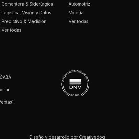
Cementera & Siderúrgica
Automotriz
Logística, Visión y Datos
Minería
Predictivo & Medición
Ver todas
Ver todas
, CABA
om.ar
Ventas)
Diseño y desarrollo por Creativedog