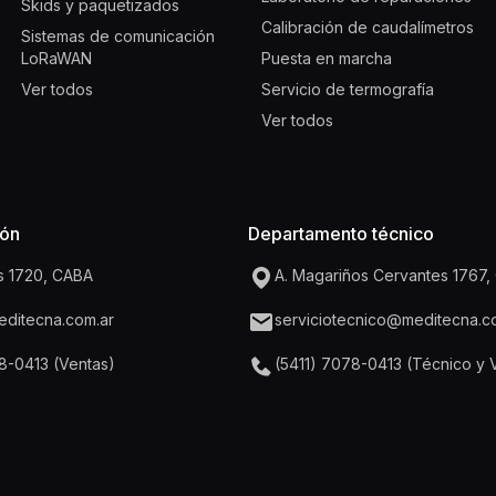
Skids y paquetizados
Calibración de caudalímetros
Sistemas de comunicación
LoRaWAN
Puesta en marcha
Ver todos
Servicio de termografía
Ver todos
ión
Departamento técnico
 1720, CABA
A. Magariños Cervantes 1767
ditecna.com.ar
serviciotecnico@meditecna.c
8-0413 (Ventas)
(5411) 7078-0413 (Técnico y 